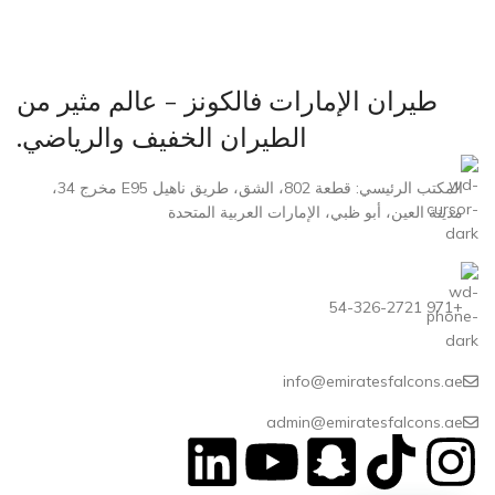
طيران الإمارات فالكونز - عالم مثير من
الطيران الخفيف والرياضي.
المكتب الرئيسي: قطعة 802، الشق، طريق ناهيل E95 مخرج 34،
مدينة العين، أبو ظبي، الإمارات العربية المتحدة
+971 54-326-2721
info@emiratesfalcons.ae
admin@emiratesfalcons.ae